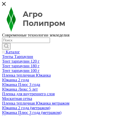
Современные технологии земледелия
Каталог
Тенты Тарпаулин
Тент тарпаулин 120 г
Тент тарпаулин 180 г
Тент тарпаулин 100 г
Пленка тепличная Южанка
Южанка 2 года
Южанка Плюс 3 года
Южанка Люкс 5 лет
Пленка для внутреннего слоя
Москитная сетка
Пленка тепличная Южанка метражом
Южанка 2 года (метражом)
Южанка Плюс 3 года (метражом)