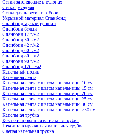
Сетки затеняющие в рулонах
Сетка фасадная
Сетка для навесов и заборов
Укрывной материал Спанбонд
Спанбонд мульчирующий
Спанбонд белый
Спанбонд 17 г/м2
Спанбонд 30 г/м2
Спанбонд 42 г/м2
Спанбонд 60 г/м2
Спанбонд 80 г/м2
Спанбонд 90 г/м2
Спанбонд 120 г/м2
Капельный полив
Капельная лента
Капельная лента с шагом капельницы 10 см
Капельная лента с шагом капельницы 15 см
Капельная лента с шагом капельницы 20 см
Капельная лента с шагом капельницы 25 см
Капельная лента с шагом капельницы 30 см
Капельная лента с шагом капельницы >30 см
Капельная трубка
Компенсированная капельная трубка
Некомпенсированная капельная трубка
Слепая капельная трубка