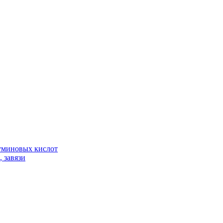
гуминовых кислот
 завязи