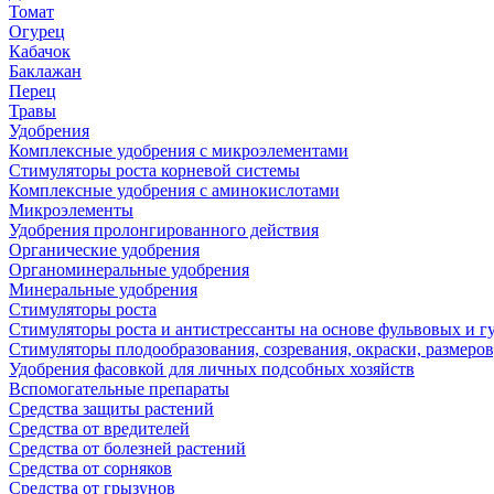
Томат
Огурец
Кабачок
Баклажан
Перец
Травы
Удобрения
Комплексные удобрения с микроэлементами
Стимуляторы роста корневой системы
Комплексные удобрения с аминокислотами
Микроэлементы
Удобрения пролонгированного действия
Органические удобрения
Органоминеральные удобрения
Минеральные удобрения
Стимуляторы роста
Стимуляторы роста и антистрессанты на основе фульвовых и 
Стимуляторы плодообразования, созревания, окраски, размеров,
Удобрения фасовкой для личных подсобных хозяйств
Вспомогательные препараты
Средства защиты растений
Средства от вредителей
Средства от болезней растений
Средства от сорняков
Средства от грызунов