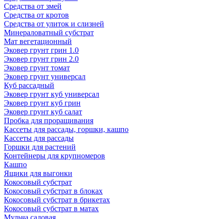
Средства от змей
Средства от кротов
Средства от улиток и слизней
Минераловатный субстрат
Мат вегетационный
Эковер грунт грин 1.0
Эковер грунт грин 2.0
Эковер грунт томат
Эковер грунт универсал
Куб рассадный
Эковер грунт куб универсал
Эковер грунт куб грин
Эковер грунт куб салат
Пробка для проращивания
Кассеты для рассады, горшки, кашпо
Кассеты для рассады
Горшки для растений
Контейнеры для крупномеров
Кашпо
Ящики для выгонки
Кокосовый субстрат
Кокосовый субстрат в блоках
Кокосовый субстрат в брикетах
Кокосовый субстрат в матах
Мульча садовая