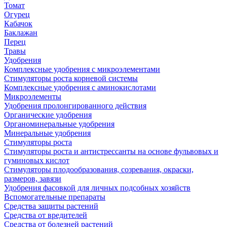
Томат
Огурец
Кабачок
Баклажан
Перец
Травы
Удобрения
Комплексные удобрения с микроэлементами
Стимуляторы роста корневой системы
Комплексные удобрения с аминокислотами
Микроэлементы
Удобрения пролонгированного действия
Органические удобрения
Органоминеральные удобрения
Минеральные удобрения
Стимуляторы роста
Стимуляторы роста и антистрессанты на основе фульвовых и
гуминовых кислот
Стимуляторы плодообразования, созревания, окраски,
размеров, завязи
Удобрения фасовкой для личных подсобных хозяйств
Вспомогательные препараты
Средства защиты растений
Средства от вредителей
Средства от болезней растений