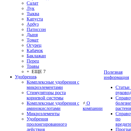
Салат
Лук
Тыква
Капуста
Арбуз
Патиссон
Дыня
Томат
Огурец
Кабачок
Баклажан
Перец
Травы
+ ЕЩЕ 7
Полезная
Удобрения
информация
Комплексные удобрения с
микроэлементами
Статьи
Стимуляторы роста
руково
корневой системы
Справо
Комплексные удобрения с
О
болезн
аминокислотами
компании
растен
Микроэлементы
Справо
Удобрения
по
пролонгированного
вредит
действия
Прогр