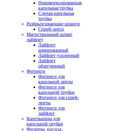
Некомпенсированная
капельная трубка
Слепая капельная
трубка
Разбрызгивающие шланги
Спрей-лента
Магистральный шланг
лайфлет
Лайфлет
армированный
Лайфлет усиленный
Лайфлет
облегченный
Фитинги
Фитинги для
капельной ленты
Фитинги для
капельной трубки
Фитинги для спрей-
ленты
Фитинги для
лайфлет
Капельницы для
капельной трубки
Фильтры, насосы,