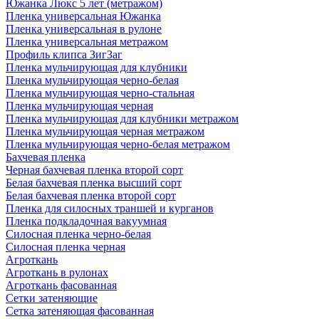
Южанка Люкс 5 лет (метражом)
Пленка универсальная Южанка
Пленка универсальная в рулоне
Пленка универсальная метражом
Профиль клипса ЗигЗаг
Пленка мульчирующая для клубники
Пленка мульчирующая черно-белая
Пленка мульчирующая черно-стальная
Пленка мульчирующая черная
Пленка мульчирующая для клубники метражом
Пленка мульчирующая черная метражом
Пленка мульчирующая черно-белая метражом
Бахчевая пленка
Черная бахчевая пленка второй сорт
Белая бахчевая пленка высший сорт
Белая бахчевая пленка второй сорт
Пленка для силосных траншей и курганов
Пленка подкладочная вакуумная
Силосная пленка черно-белая
Силосная пленка черная
Агроткань
Агроткань в рулонах
Агроткань фасованная
Сетки затеняющие
Сетка затеняющая фасованная