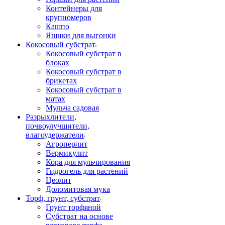
Контейнеры для
крупномеров
Кашпо
Ящики для выгонки
Кокосовый субстрат
Кокосовый субстрат в
блоках
Кокосовый субстрат в
брикетах
Кокосовый субстрат в
матах
Мульча садовая
Разрыхлители,
почвоулучшители,
влагоудержатели
Агроперлит
Вермикулит
Кора для мульчирования
Гидрогель для растений
Цеолит
Доломитовая мука
Торф, грунт, субстрат
Грунт торфяной
Субстрат на основе