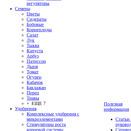
регуляторы
Семена
Цветы
Сидераты
Бобовые
Корнеплоды
Салат
Лук
Тыква
Капуста
Арбуз
Патиссон
Дыня
Томат
Огурец
Кабачок
Баклажан
Перец
Травы
+ ЕЩЕ 7
Полезная
Удобрения
информация
Комплексные удобрения с
микроэлементами
Статьи
Стимуляторы роста
руково
корневой системы
Справо