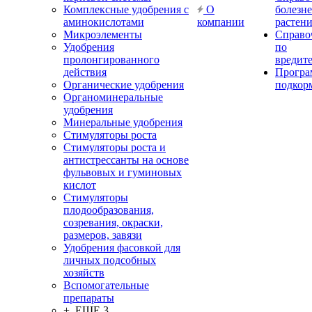
Комплексные удобрения с
О
болезн
аминокислотами
компании
растен
Микроэлементы
Справо
Удобрения
по
пролонгированного
вредит
действия
Прогр
Органические удобрения
подкор
Органоминеральные
удобрения
Минеральные удобрения
Стимуляторы роста
Стимуляторы роста и
антистрессанты на основе
фульвовых и гуминовых
кислот
Стимуляторы
плодообразования,
созревания, окраски,
размеров, завязи
Удобрения фасовкой для
личных подсобных
хозяйств
Вспомогательные
препараты
+ ЕЩЕ 3