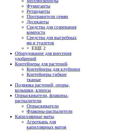
Моллюскоциды
Фумиганты
Ретарданты
Протравители семян
Десиканты
Средства для созревания
компоста
Средства для выгребных
ям и туалетов
+ ЕЩЕ 2
Оборудование для внесения
удобрений
Контейнеры для растений
Контейнеры для клубники
Контейнеры гибкие
тканые
Подвязка растений, опоры,
колышки, клипсы
Опрыскиватели, флаконы-
распылители
Опрыскиватели
Флаконы-распылители
Капиллярные маты
Агроткань для
капиллярных матов