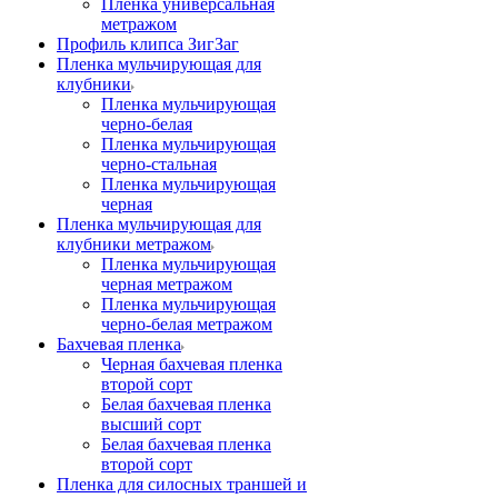
Пленка универсальная
метражом
Профиль клипса ЗигЗаг
Пленка мульчирующая для
клубники
Пленка мульчирующая
черно-белая
Пленка мульчирующая
черно-стальная
Пленка мульчирующая
черная
Пленка мульчирующая для
клубники метражом
Пленка мульчирующая
черная метражом
Пленка мульчирующая
черно-белая метражом
Бахчевая пленка
Черная бахчевая пленка
второй сорт
Белая бахчевая пленка
высший сорт
Белая бахчевая пленка
второй сорт
Пленка для силосных траншей и