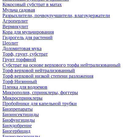
Кокосовый субстрат в матах
Мульча садовая
Разрыхлители, почвоулучшители, влагоудержатели
Агроперлит
Вермикулит
Кора для мульчирования
Гидрогель для растений
Цеолит
Доломитовая мука
Торф, грунт, субстрат
Грунт торфяной
Субстрат на основе верхового торфа нейтрализованный
Торф верховой нейтрализованный
Торф верховой низкой степени разложения
Торф Низинный
Пленка для водоемов
Микрополив, спринклеры, фоггеры
Микроспринклеры
Пробойники для капельной трубки
Биопрепараты
Биоинсектициды
Биофунгициды
Биоудобрение
Биогербицид
Биомолюскоциды