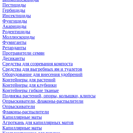
Пестициды
Гербициды
Инсектициды
Фунгициды
Акарициды
Родентициды
Моллюскоциды
Фумиганты
Ретарданты
Протравители семян
Десиканты
Средства для созревания компоста
Средства для выгребных ям и туалетов
Оборудование для внесения удобрений
Контейнеры для растений
Контейнеры для клубники
Контейнеры гибкие тканые
Подвязка растений, опоры, колышки, клипсы
Опрыскиватели, флаконы-распылители
Опрыскиватели
Флаконы-распылители
Капиллярные маты
Агроткань для капиллярных матов
Капиллярные маты