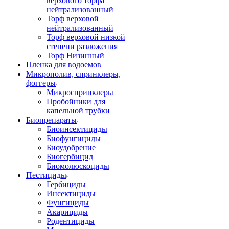
верхового торфа
нейтрализованный
Торф верховой
нейтрализованный
Торф верховой низкой
степени разложения
Торф Низинный
Пленка для водоемов
Микрополив, спринклеры,
фоггеры
Микроспринклеры
Пробойники для
капельной трубки
Биопрепараты
Биоинсектициды
Биофунгициды
Биоудобрение
Биогербицид
Биомолюскоциды
Пестициды
Гербициды
Инсектициды
Фунгициды
Акарициды
Родентициды