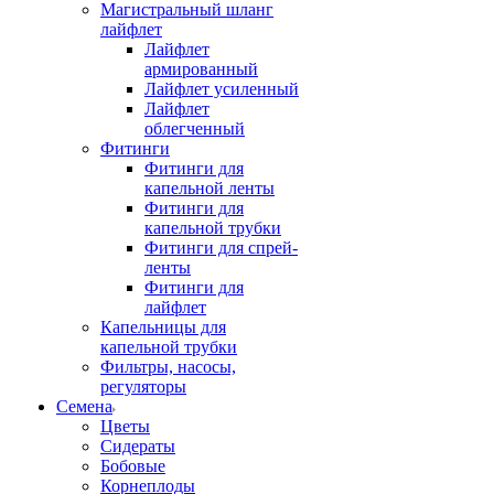
Магистральный шланг
лайфлет
Лайфлет
армированный
Лайфлет усиленный
Лайфлет
облегченный
Фитинги
Фитинги для
капельной ленты
Фитинги для
капельной трубки
Фитинги для спрей-
ленты
Фитинги для
лайфлет
Капельницы для
капельной трубки
Фильтры, насосы,
регуляторы
Семена
Цветы
Сидераты
Бобовые
Корнеплоды