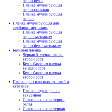
черно-белая
Пленка мульчирующая
черно-стальная
Пленка мульчирующая
черная
Пленка мульчирующая для
клубники метражом
Пленка мульчирующая
черная метражом
Пленка мульчирующая
черно-белая метражом
Бахчевая пленка
Черная бахчевая пленка
второй сорт
Белая бахчевая пленка
высший сорт
Белая бахчевая пленка
второй сорт
Пленка для силосных траншей и
курганов
Пленка подкладочная
вакуумная
Силосная пленка черно-
белая
Силосная пленка черная