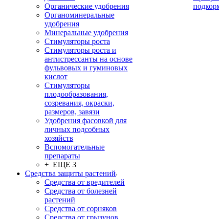
Органические удобрения
подкор
Органоминеральные
удобрения
Минеральные удобрения
Стимуляторы роста
Стимуляторы роста и
антистрессанты на основе
фульвовых и гуминовых
кислот
Стимуляторы
плодообразования,
созревания, окраски,
размеров, завязи
Удобрения фасовкой для
личных подсобных
хозяйств
Вспомогательные
препараты
+ ЕЩЕ 3
Средства защиты растений
Средства от вредителей
Средства от болезней
растений
Средства от сорняков
Средства от грызунов