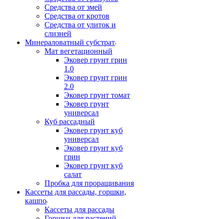
Средства от змей
Средства от кротов
Средства от улиток и
слизней
Минераловатный субстрат
Мат вегетационный
Эковер грунт грин
1.0
Эковер грунт грин
2.0
Эковер грунт томат
Эковер грунт
универсал
Куб рассадный
Эковер грунт куб
универсал
Эковер грунт куб
грин
Эковер грунт куб
салат
Пробка для проращивания
Кассеты для рассады, горшки,
кашпо
Кассеты для рассады
Горшки для растений