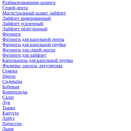
Разбрызгивающие шланги
Спрей-лента
Магистральный шланг лайфлет
Лайфлет армированный
Лайфлет усиленный
Лайфлет облегченный
Фитинги
Фитинги для капельной ленты
Фитинги для капельной трубки
Фитинги для спрей-ленты
Фитинги для лайфлет
Капельницы для капельной трубки
Фильтры, насосы, регуляторы
Семена
Цветы
Сидераты
Бобовые
Корнеплоды
Салат
Лук
Тыква
Капуста
Арбуз
Патиссон
Дыня