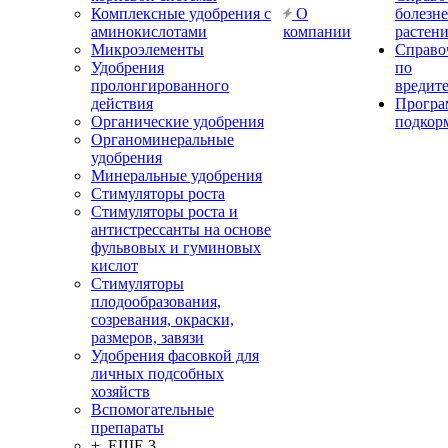
Комплексные удобрения с
О
болезн
аминокислотами
компании
растен
Микроэлементы
Справо
Удобрения
по
пролонгированного
вредит
действия
Прогр
Органические удобрения
подкор
Органоминеральные
удобрения
Минеральные удобрения
Стимуляторы роста
Стимуляторы роста и
антистрессанты на основе
фульвовых и гуминовых
кислот
Стимуляторы
плодообразования,
созревания, окраски,
размеров, завязи
Удобрения фасовкой для
личных подсобных
хозяйств
Вспомогательные
препараты
+ ЕЩЕ 3