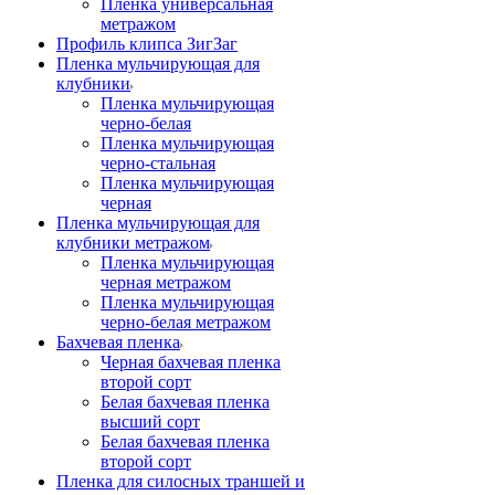
Пленка универсальная
метражом
Профиль клипса ЗигЗаг
Пленка мульчирующая для
клубники
Пленка мульчирующая
черно-белая
Пленка мульчирующая
черно-стальная
Пленка мульчирующая
черная
Пленка мульчирующая для
клубники метражом
Пленка мульчирующая
черная метражом
Пленка мульчирующая
черно-белая метражом
Бахчевая пленка
Черная бахчевая пленка
второй сорт
Белая бахчевая пленка
высший сорт
Белая бахчевая пленка
второй сорт
Пленка для силосных траншей и