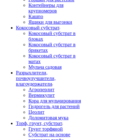
Контейнеры для
крупномеров
Кашпо
Ящики для выгонки
Кокосовый субстрат
Кокосовый субстрат в
блоках
Кокосовый субстрат в
брикетах
Кокосовый субстрат в
матах
Мульча садовая
Разрыхлители,
почвоулучшители,
влагоудержатели
Агроперлит
Вермикулит
Кора для мульчирования
Гидрогель для растений
Цеолит
Доломитовая мука
Торф, грунт, субстрат
Грунт торфяной
Субстрат на основе