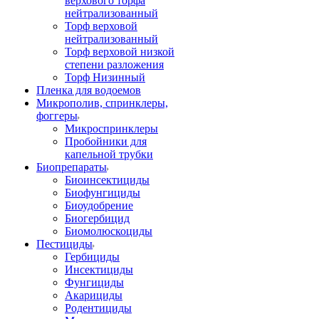
верхового торфа
нейтрализованный
Торф верховой
нейтрализованный
Торф верховой низкой
степени разложения
Торф Низинный
Пленка для водоемов
Микрополив, спринклеры,
фоггеры
Микроспринклеры
Пробойники для
капельной трубки
Биопрепараты
Биоинсектициды
Биофунгициды
Биоудобрение
Биогербицид
Биомолюскоциды
Пестициды
Гербициды
Инсектициды
Фунгициды
Акарициды
Родентициды