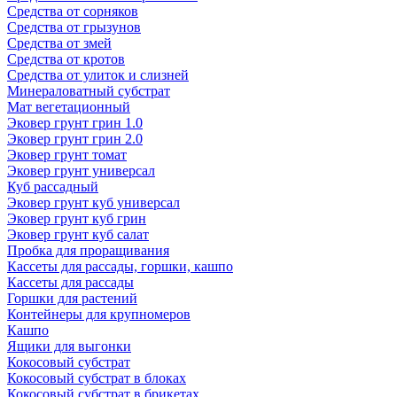
Средства от сорняков
Средства от грызунов
Средства от змей
Средства от кротов
Средства от улиток и слизней
Минераловатный субстрат
Мат вегетационный
Эковер грунт грин 1.0
Эковер грунт грин 2.0
Эковер грунт томат
Эковер грунт универсал
Куб рассадный
Эковер грунт куб универсал
Эковер грунт куб грин
Эковер грунт куб салат
Пробка для проращивания
Кассеты для рассады, горшки, кашпо
Кассеты для рассады
Горшки для растений
Контейнеры для крупномеров
Кашпо
Ящики для выгонки
Кокосовый субстрат
Кокосовый субстрат в блоках
Кокосовый субстрат в брикетах