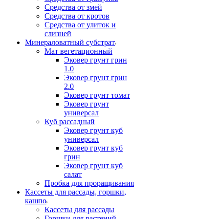
Средства от змей
Средства от кротов
Средства от улиток и
слизней
Минераловатный субстрат
Мат вегетационный
Эковер грунт грин
1.0
Эковер грунт грин
2.0
Эковер грунт томат
Эковер грунт
универсал
Куб рассадный
Эковер грунт куб
универсал
Эковер грунт куб
грин
Эковер грунт куб
салат
Пробка для проращивания
Кассеты для рассады, горшки,
кашпо
Кассеты для рассады
Горшки для растений