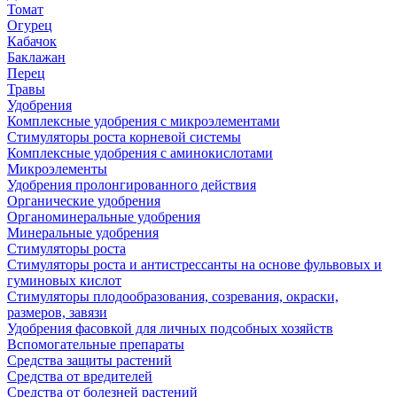
Томат
Огурец
Кабачок
Баклажан
Перец
Травы
Удобрения
Комплексные удобрения с микроэлементами
Стимуляторы роста корневой системы
Комплексные удобрения с аминокислотами
Микроэлементы
Удобрения пролонгированного действия
Органические удобрения
Органоминеральные удобрения
Минеральные удобрения
Стимуляторы роста
Стимуляторы роста и антистрессанты на основе фульвовых и
гуминовых кислот
Стимуляторы плодообразования, созревания, окраски,
размеров, завязи
Удобрения фасовкой для личных подсобных хозяйств
Вспомогательные препараты
Средства защиты растений
Средства от вредителей
Средства от болезней растений