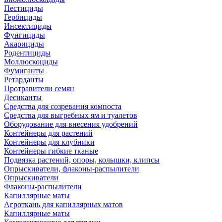
Пестициды
Гербициды
Инсектициды
Фунгициды
Акарициды
Родентициды
Моллюскоциды
Фумиганты
Ретарданты
Протравители семян
Десиканты
Средства для созревания компоста
Средства для выгребных ям и туалетов
Оборудование для внесения удобрений
Контейнеры для растений
Контейнеры для клубники
Контейнеры гибкие тканые
Подвязка растений, опоры, колышки, клипсы
Опрыскиватели, флаконы-распылители
Опрыскиватели
Флаконы-распылители
Капиллярные маты
Агроткань для капиллярных матов
Капиллярные маты