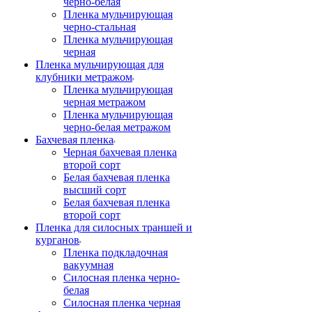
черно-белая
Пленка мульчирующая
черно-стальная
Пленка мульчирующая
черная
Пленка мульчирующая для
клубники метражом
Пленка мульчирующая
черная метражом
Пленка мульчирующая
черно-белая метражом
Бахчевая пленка
Черная бахчевая пленка
второй сорт
Белая бахчевая пленка
высший сорт
Белая бахчевая пленка
второй сорт
Пленка для силосных траншей и
курганов
Пленка подкладочная
вакуумная
Силосная пленка черно-
белая
Силосная пленка черная