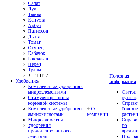
Салат
Лук
Тыква
Капуста
Арбуз
Патиссон
Дыня
Томат
Огурец
Кабачок
Баклажан
Перец
Травы
+ ЕЩЕ 7
Полезная
Удобрения
информация
Комплексные удобрения с
микроэлементами
Статьи
Стимуляторы роста
руково
корневой системы
Справо
Комплексные удобрения с
О
болезн
аминокислотами
компании
растен
Микроэлементы
Справо
Удобрения
по
пролонгированного
вредит
действия
Прогр