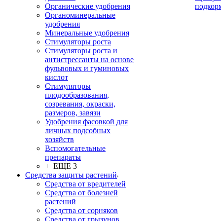
Органические удобрения
подкор
Органоминеральные
удобрения
Минеральные удобрения
Стимуляторы роста
Стимуляторы роста и
антистрессанты на основе
фульвовых и гуминовых
кислот
Стимуляторы
плодообразования,
созревания, окраски,
размеров, завязи
Удобрения фасовкой для
личных подсобных
хозяйств
Вспомогательные
препараты
+ ЕЩЕ 3
Средства защиты растений
Средства от вредителей
Средства от болезней
растений
Средства от сорняков
Средства от грызунов