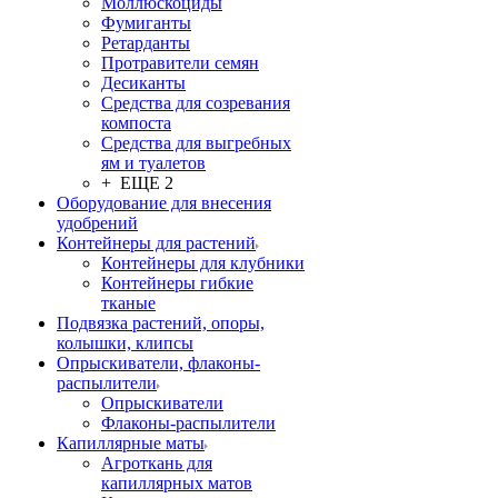
Моллюскоциды
Фумиганты
Ретарданты
Протравители семян
Десиканты
Средства для созревания
компоста
Средства для выгребных
ям и туалетов
+ ЕЩЕ 2
Оборудование для внесения
удобрений
Контейнеры для растений
Контейнеры для клубники
Контейнеры гибкие
тканые
Подвязка растений, опоры,
колышки, клипсы
Опрыскиватели, флаконы-
распылители
Опрыскиватели
Флаконы-распылители
Капиллярные маты
Агроткань для
капиллярных матов