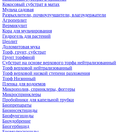
Кокосовый субстрат в матах
Мульча садовая
Разрыхлители, почвоулучшители, влагоудержатели
Агроперлит
Вермикулит
Кора для мульчирования
Гидрогель для растений
Цеолит
Доломитовая мука
Торф, грунт, субстрат
Грунт торфяной
Субстрат на основе верхового торфа нейтрализованный
Торф верховой нейтрализованный
Торф верховой низкой степени разложения
Торф Низинный
Пленка для водоемов
Микрополив, спринклеры, фоггеры
Микроспринклеры
Пробойники для капельной трубки
Биопрепараты
Биоинсектициды
Биофунгициды
Биоудобрение
Биогербицид
Биомолюскоциды