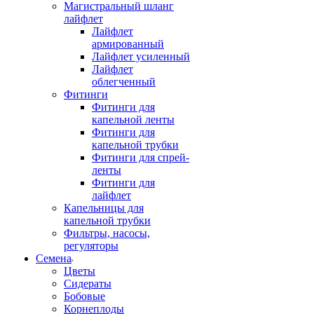
Магистральный шланг
лайфлет
Лайфлет
армированный
Лайфлет усиленный
Лайфлет
облегченный
Фитинги
Фитинги для
капельной ленты
Фитинги для
капельной трубки
Фитинги для спрей-
ленты
Фитинги для
лайфлет
Капельницы для
капельной трубки
Фильтры, насосы,
регуляторы
Семена
Цветы
Сидераты
Бобовые
Корнеплоды