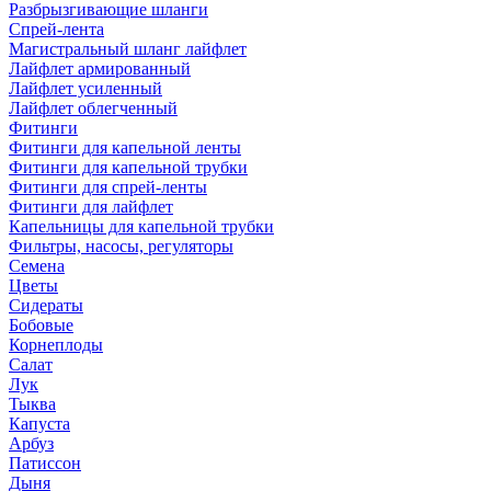
Разбрызгивающие шланги
Спрей-лента
Магистральный шланг лайфлет
Лайфлет армированный
Лайфлет усиленный
Лайфлет облегченный
Фитинги
Фитинги для капельной ленты
Фитинги для капельной трубки
Фитинги для спрей-ленты
Фитинги для лайфлет
Капельницы для капельной трубки
Фильтры, насосы, регуляторы
Семена
Цветы
Сидераты
Бобовые
Корнеплоды
Салат
Лук
Тыква
Капуста
Арбуз
Патиссон
Дыня