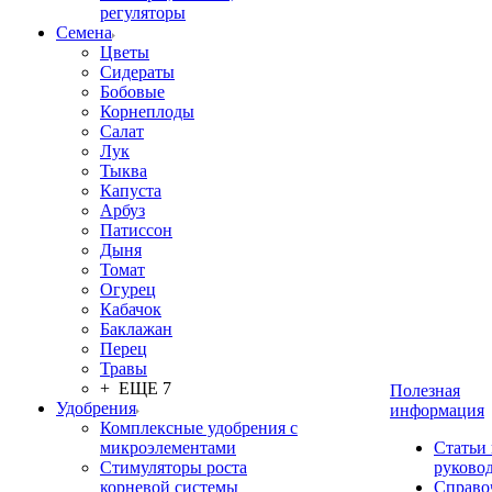
регуляторы
Семена
Цветы
Сидераты
Бобовые
Корнеплоды
Салат
Лук
Тыква
Капуста
Арбуз
Патиссон
Дыня
Томат
Огурец
Кабачок
Баклажан
Перец
Травы
+ ЕЩЕ 7
Полезная
Удобрения
информация
Комплексные удобрения с
микроэлементами
Статьи
Стимуляторы роста
руково
корневой системы
Справо