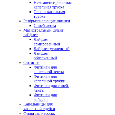
Некомпенсированная
капельная трубка
Слепая капельная
трубка
Разбрызгивающие шланги
Спрей-лента
Магистральный шланг
лайфлет
Лайфлет
армированный
Лайфлет усиленный
Лайфлет
облегченный
Фитинги
Фитинги для
капельной ленты
Фитинги для
капельной трубки
Фитинги для спрей-
ленты
Фитинги для
лайфлет
Капельницы для
капельной трубки
Фильтры, насосы,