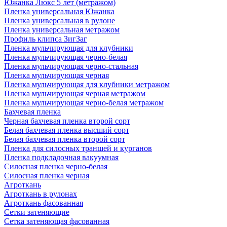
Южанка Люкс 5 лет (метражом)
Пленка универсальная Южанка
Пленка универсальная в рулоне
Пленка универсальная метражом
Профиль клипса ЗигЗаг
Пленка мульчирующая для клубники
Пленка мульчирующая черно-белая
Пленка мульчирующая черно-стальная
Пленка мульчирующая черная
Пленка мульчирующая для клубники метражом
Пленка мульчирующая черная метражом
Пленка мульчирующая черно-белая метражом
Бахчевая пленка
Черная бахчевая пленка второй сорт
Белая бахчевая пленка высший сорт
Белая бахчевая пленка второй сорт
Пленка для силосных траншей и курганов
Пленка подкладочная вакуумная
Силосная пленка черно-белая
Силосная пленка черная
Агроткань
Агроткань в рулонах
Агроткань фасованная
Сетки затеняющие
Сетка затеняющая фасованная