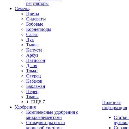
регуляторы
Семена
Цветы
Сидераты
Бобовые
Корнеплоды
Салат
Лук
Тыква
Капуста
Арбуз
Патиссон
Дыня
Томат
Огурец
Кабачок
Баклажан
Перец
Травы
+ ЕЩЕ 7
Полезная
Удобрения
информация
Комплексные удобрения с
микроэлементами
Статьи
Стимуляторы роста
руково
корневой системы
Справо