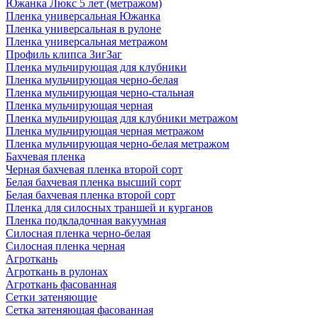
Южанка Люкс 5 лет (метражом)
Пленка универсальная Южанка
Пленка универсальная в рулоне
Пленка универсальная метражом
Профиль клипса ЗигЗаг
Пленка мульчирующая для клубники
Пленка мульчирующая черно-белая
Пленка мульчирующая черно-стальная
Пленка мульчирующая черная
Пленка мульчирующая для клубники метражом
Пленка мульчирующая черная метражом
Пленка мульчирующая черно-белая метражом
Бахчевая пленка
Черная бахчевая пленка второй сорт
Белая бахчевая пленка высший сорт
Белая бахчевая пленка второй сорт
Пленка для силосных траншей и курганов
Пленка подкладочная вакуумная
Силосная пленка черно-белая
Силосная пленка черная
Агроткань
Агроткань в рулонах
Агроткань фасованная
Сетки затеняющие
Сетка затеняющая фасованная