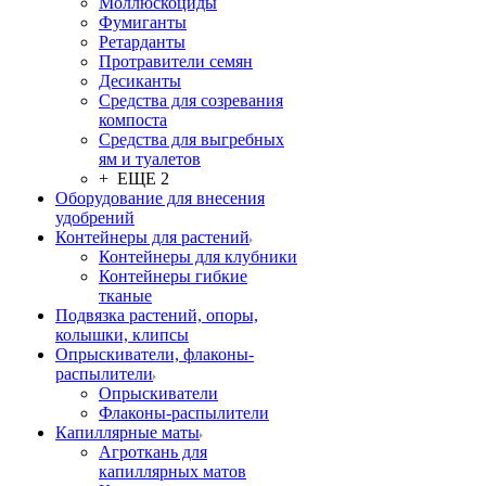
Моллюскоциды
Фумиганты
Ретарданты
Протравители семян
Десиканты
Средства для созревания
компоста
Средства для выгребных
ям и туалетов
+ ЕЩЕ 2
Оборудование для внесения
удобрений
Контейнеры для растений
Контейнеры для клубники
Контейнеры гибкие
тканые
Подвязка растений, опоры,
колышки, клипсы
Опрыскиватели, флаконы-
распылители
Опрыскиватели
Флаконы-распылители
Капиллярные маты
Агроткань для
капиллярных матов