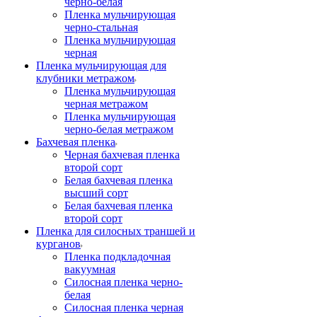
черно-белая
Пленка мульчирующая
черно-стальная
Пленка мульчирующая
черная
Пленка мульчирующая для
клубники метражом
Пленка мульчирующая
черная метражом
Пленка мульчирующая
черно-белая метражом
Бахчевая пленка
Черная бахчевая пленка
второй сорт
Белая бахчевая пленка
высший сорт
Белая бахчевая пленка
второй сорт
Пленка для силосных траншей и
курганов
Пленка подкладочная
вакуумная
Силосная пленка черно-
белая
Силосная пленка черная