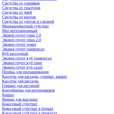
Средства от сорняков
Средства от грызунов
Средства от змей
Средства от кротов
Средства от улиток и слизней
Минераловатный субстрат
Мат вегетационный
Эковер грунт грин 1.0
Эковер грунт грин 2.0
Эковер грунт томат
Эковер грунт универсал
Куб рассадный
Эковер грунт куб универсал
Эковер грунт куб грин
Эковер грунт куб салат
Пробка для проращивания
Кассеты для рассады, горшки, кашпо
Кассеты для рассады
Горшки для растений
Контейнеры для крупномеров
Кашпо
Ящики для выгонки
Кокосовый субстрат
Кокосовый субстрат в блоках
Кокосовый субстрат в брикетах