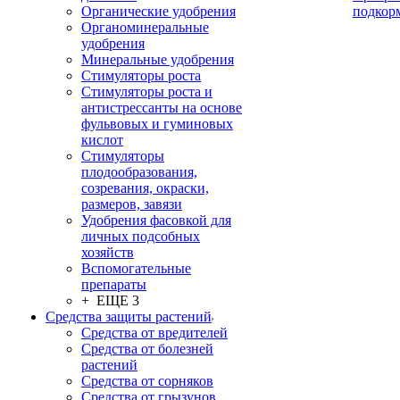
Органические удобрения
подкор
Органоминеральные
удобрения
Минеральные удобрения
Стимуляторы роста
Стимуляторы роста и
антистрессанты на основе
фульвовых и гуминовых
кислот
Стимуляторы
плодообразования,
созревания, окраски,
размеров, завязи
Удобрения фасовкой для
личных подсобных
хозяйств
Вспомогательные
препараты
+ ЕЩЕ 3
Средства защиты растений
Средства от вредителей
Средства от болезней
растений
Средства от сорняков
Средства от грызунов