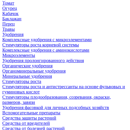
Томат
Огурец
Кабачок
Баклажан
Перец
Травы
Удобрения
Комплексные удобрения с микроэлементами
Стимуляторы роста корневой системы
Комплексные удобрения с аминокислотами
Микроэлементы
Удобрения пролонгированного действия
Органические удобрения
Органоминеральные удобрения
Минеральные удобрения
Стимуляторы роста
Стимуляторы роста и антистрессанты на основе фульвовых и
гуминовых кислот
Стимуляторы плодообразования, созревания, окраски,
размеров, завязи
Удобрения фасовкой для личных подсобных хозяйств
Вспомогательные препараты
Средства защиты растений
Средства от вредителей
Средства от болезней растений