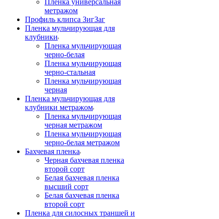
Пленка универсальная
метражом
Профиль клипса ЗигЗаг
Пленка мульчирующая для
клубники
Пленка мульчирующая
черно-белая
Пленка мульчирующая
черно-стальная
Пленка мульчирующая
черная
Пленка мульчирующая для
клубники метражом
Пленка мульчирующая
черная метражом
Пленка мульчирующая
черно-белая метражом
Бахчевая пленка
Черная бахчевая пленка
второй сорт
Белая бахчевая пленка
высший сорт
Белая бахчевая пленка
второй сорт
Пленка для силосных траншей и