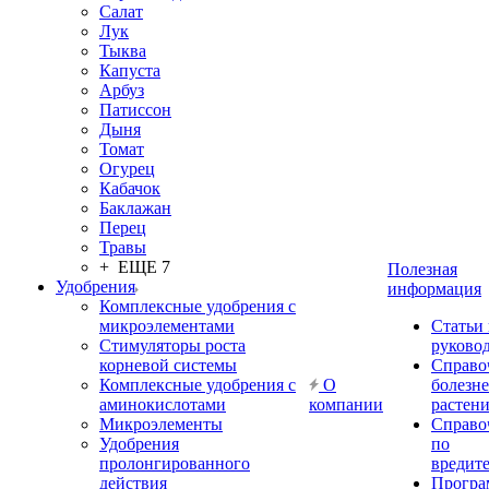
Салат
Лук
Тыква
Капуста
Арбуз
Патиссон
Дыня
Томат
Огурец
Кабачок
Баклажан
Перец
Травы
+ ЕЩЕ 7
Полезная
Удобрения
информация
Комплексные удобрения с
микроэлементами
Статьи
Стимуляторы роста
руково
корневой системы
Справо
Комплексные удобрения с
О
болезн
аминокислотами
компании
растен
Микроэлементы
Справо
Удобрения
по
пролонгированного
вредит
действия
Прогр