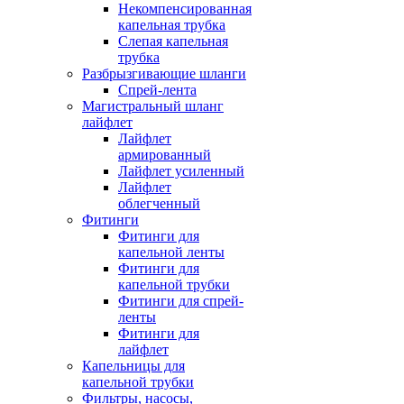
Некомпенсированная
капельная трубка
Слепая капельная
трубка
Разбрызгивающие шланги
Спрей-лента
Магистральный шланг
лайфлет
Лайфлет
армированный
Лайфлет усиленный
Лайфлет
облегченный
Фитинги
Фитинги для
капельной ленты
Фитинги для
капельной трубки
Фитинги для спрей-
ленты
Фитинги для
лайфлет
Капельницы для
капельной трубки
Фильтры, насосы,