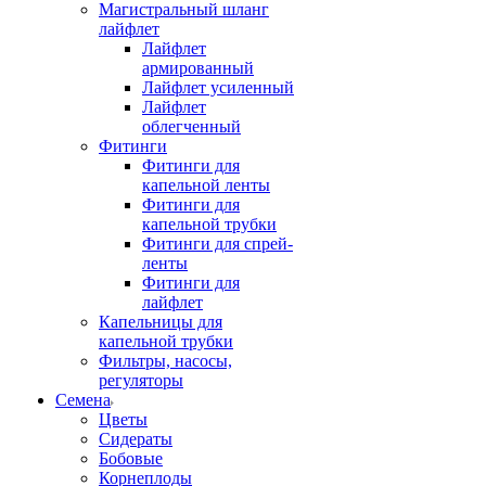
Магистральный шланг
лайфлет
Лайфлет
армированный
Лайфлет усиленный
Лайфлет
облегченный
Фитинги
Фитинги для
капельной ленты
Фитинги для
капельной трубки
Фитинги для спрей-
ленты
Фитинги для
лайфлет
Капельницы для
капельной трубки
Фильтры, насосы,
регуляторы
Семена
Цветы
Сидераты
Бобовые
Корнеплоды