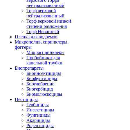
верхового торфа
нейтрализованный
Торф верховой
нейтрализованный
Торф верховой низкой
степени разложения
Торф Низинный
Пленка для водоемов
Микрополив, спринклеры,
фоггеры
Микроспринклеры
Пробойники для
капельной трубки
Биопрепараты
Биоинсектициды
Биофунгициды
Биоудобрение
Биогербицид
Биомолюскоциды
Пестициды
Гербициды
Инсектициды
Фунгициды
Акарициды
Родентициды