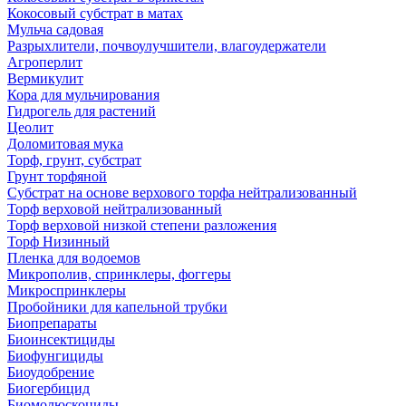
Кокосовый субстрат в матах
Мульча садовая
Разрыхлители, почвоулучшители, влагоудержатели
Агроперлит
Вермикулит
Кора для мульчирования
Гидрогель для растений
Цеолит
Доломитовая мука
Торф, грунт, субстрат
Грунт торфяной
Субстрат на основе верхового торфа нейтрализованный
Торф верховой нейтрализованный
Торф верховой низкой степени разложения
Торф Низинный
Пленка для водоемов
Микрополив, спринклеры, фоггеры
Микроспринклеры
Пробойники для капельной трубки
Биопрепараты
Биоинсектициды
Биофунгициды
Биоудобрение
Биогербицид
Биомолюскоциды