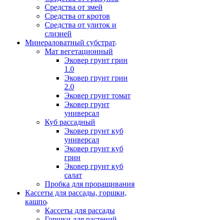
Средства от змей
Средства от кротов
Средства от улиток и
слизней
Минераловатный субстрат
Мат вегетационный
Эковер грунт грин
1.0
Эковер грунт грин
2.0
Эковер грунт томат
Эковер грунт
универсал
Куб рассадный
Эковер грунт куб
универсал
Эковер грунт куб
грин
Эковер грунт куб
салат
Пробка для проращивания
Кассеты для рассады, горшки,
кашпо
Кассеты для рассады
Горшки для растений