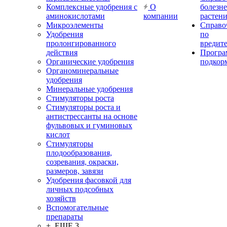
Комплексные удобрения с
О
болезн
аминокислотами
компании
растен
Микроэлементы
Справо
Удобрения
по
пролонгированного
вредит
действия
Прогр
Органические удобрения
подкор
Органоминеральные
удобрения
Минеральные удобрения
Стимуляторы роста
Стимуляторы роста и
антистрессанты на основе
фульвовых и гуминовых
кислот
Стимуляторы
плодообразования,
созревания, окраски,
размеров, завязи
Удобрения фасовкой для
личных подсобных
хозяйств
Вспомогательные
препараты
+ ЕЩЕ 3