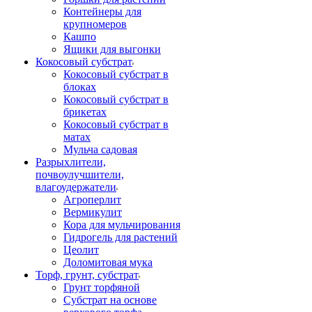
Контейнеры для
крупномеров
Кашпо
Ящики для выгонки
Кокосовый субстрат
Кокосовый субстрат в
блоках
Кокосовый субстрат в
брикетах
Кокосовый субстрат в
матах
Мульча садовая
Разрыхлители,
почвоулучшители,
влагоудержатели
Агроперлит
Вермикулит
Кора для мульчирования
Гидрогель для растений
Цеолит
Доломитовая мука
Торф, грунт, субстрат
Грунт торфяной
Субстрат на основе