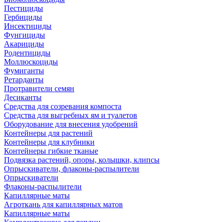
Пестициды
Гербициды
Инсектициды
Фунгициды
Акарициды
Родентициды
Моллюскоциды
Фумиганты
Ретарданты
Протравители семян
Десиканты
Средства для созревания компоста
Средства для выгребных ям и туалетов
Оборудование для внесения удобрений
Контейнеры для растений
Контейнеры для клубники
Контейнеры гибкие тканые
Подвязка растений, опоры, колышки, клипсы
Опрыскиватели, флаконы-распылители
Опрыскиватели
Флаконы-распылители
Капиллярные маты
Агроткань для капиллярных матов
Капиллярные маты