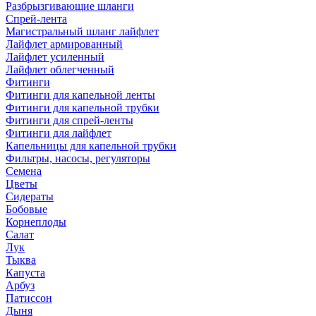
Разбрызгивающие шланги
Спрей-лента
Магистральный шланг лайфлет
Лайфлет армированный
Лайфлет усиленный
Лайфлет облегченный
Фитинги
Фитинги для капельной ленты
Фитинги для капельной трубки
Фитинги для спрей-ленты
Фитинги для лайфлет
Капельницы для капельной трубки
Фильтры, насосы, регуляторы
Семена
Цветы
Сидераты
Бобовые
Корнеплоды
Салат
Лук
Тыква
Капуста
Арбуз
Патиссон
Дыня