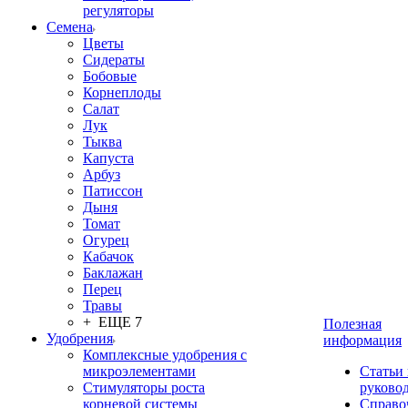
регуляторы
Семена
Цветы
Сидераты
Бобовые
Корнеплоды
Салат
Лук
Тыква
Капуста
Арбуз
Патиссон
Дыня
Томат
Огурец
Кабачок
Баклажан
Перец
Травы
+ ЕЩЕ 7
Полезная
Удобрения
информация
Комплексные удобрения с
микроэлементами
Статьи
Стимуляторы роста
руково
корневой системы
Справо