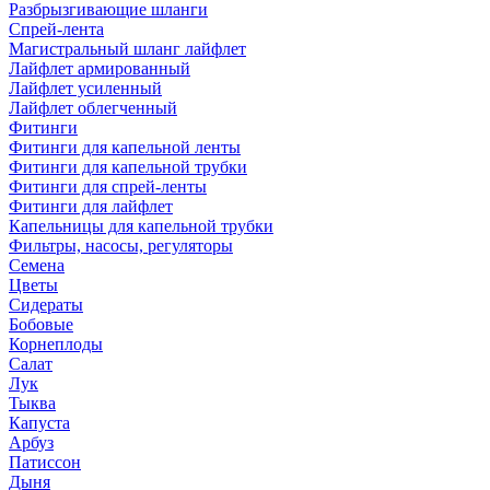
Разбрызгивающие шланги
Спрей-лента
Магистральный шланг лайфлет
Лайфлет армированный
Лайфлет усиленный
Лайфлет облегченный
Фитинги
Фитинги для капельной ленты
Фитинги для капельной трубки
Фитинги для спрей-ленты
Фитинги для лайфлет
Капельницы для капельной трубки
Фильтры, насосы, регуляторы
Семена
Цветы
Сидераты
Бобовые
Корнеплоды
Салат
Лук
Тыква
Капуста
Арбуз
Патиссон
Дыня