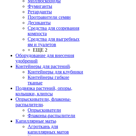
Моллюскоциды
Фумиганты
Ретарданты
Протравители семян
Десиканты
Средства для созревания
компоста
Средства для выгребных
ям и туалетов
+ ЕЩЕ 2
Оборудование для внесения
удобрений
Контейнеры для растений
Контейнеры для клубники
Контейнеры гибкие
тканые
Подвязка растений, опоры,
колышки, клипсы
Опрыскиватели, флаконы-
распылители
Опрыскиватели
Флаконы-распылители
Капиллярные маты
Агроткань для
капиллярных матов