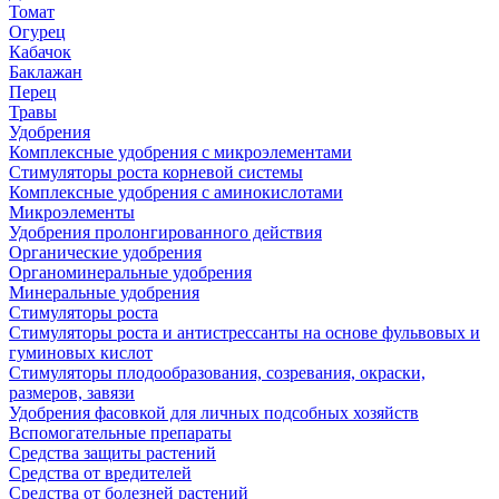
Томат
Огурец
Кабачок
Баклажан
Перец
Травы
Удобрения
Комплексные удобрения с микроэлементами
Стимуляторы роста корневой системы
Комплексные удобрения с аминокислотами
Микроэлементы
Удобрения пролонгированного действия
Органические удобрения
Органоминеральные удобрения
Минеральные удобрения
Стимуляторы роста
Стимуляторы роста и антистрессанты на основе фульвовых и
гуминовых кислот
Стимуляторы плодообразования, созревания, окраски,
размеров, завязи
Удобрения фасовкой для личных подсобных хозяйств
Вспомогательные препараты
Средства защиты растений
Средства от вредителей
Средства от болезней растений