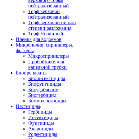
верхового торфа
нейтрализованный
Торф верховой
нейтрализованный
Торф верховой низкой
степени разложения
Торф Низинный
Пленка для водоемов
Микрополив, спринклеры,
фоггеры
Микроспринклеры
Пробойники для
капельной трубки
Биопрепараты
Биоинсектициды
Биофунгициды
Биоудобрение
Биогербицид
Биомолюскоциды
Пестициды
Гербициды
Инсектициды
Фунгициды
Акарициды
Родентициды