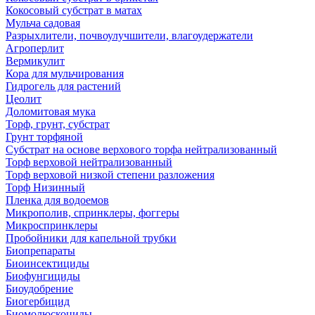
Кокосовый субстрат в матах
Мульча садовая
Разрыхлители, почвоулучшители, влагоудержатели
Агроперлит
Вермикулит
Кора для мульчирования
Гидрогель для растений
Цеолит
Доломитовая мука
Торф, грунт, субстрат
Грунт торфяной
Субстрат на основе верхового торфа нейтрализованный
Торф верховой нейтрализованный
Торф верховой низкой степени разложения
Торф Низинный
Пленка для водоемов
Микрополив, спринклеры, фоггеры
Микроспринклеры
Пробойники для капельной трубки
Биопрепараты
Биоинсектициды
Биофунгициды
Биоудобрение
Биогербицид
Биомолюскоциды