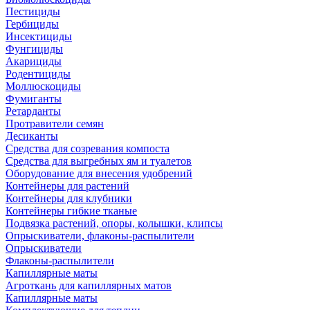
Пестициды
Гербициды
Инсектициды
Фунгициды
Акарициды
Родентициды
Моллюскоциды
Фумиганты
Ретарданты
Протравители семян
Десиканты
Средства для созревания компоста
Средства для выгребных ям и туалетов
Оборудование для внесения удобрений
Контейнеры для растений
Контейнеры для клубники
Контейнеры гибкие тканые
Подвязка растений, опоры, колышки, клипсы
Опрыскиватели, флаконы-распылители
Опрыскиватели
Флаконы-распылители
Капиллярные маты
Агроткань для капиллярных матов
Капиллярные маты