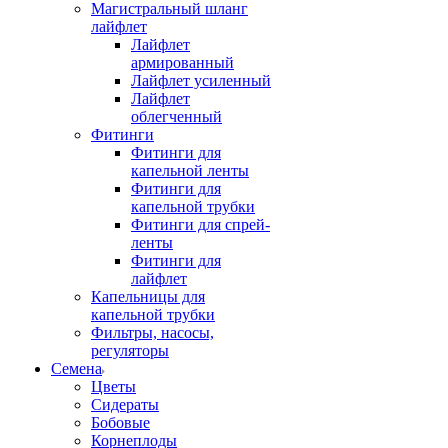
Магистральный шланг
лайфлет
Лайфлет
армированный
Лайфлет усиленный
Лайфлет
облегченный
Фитинги
Фитинги для
капельной ленты
Фитинги для
капельной трубки
Фитинги для спрей-
ленты
Фитинги для
лайфлет
Капельницы для
капельной трубки
Фильтры, насосы,
регуляторы
Семена
Цветы
Сидераты
Бобовые
Корнеплоды