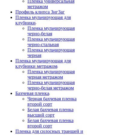
Пленка универсальная
метражом
Профиль клипса ЗигЗаг
Пленка мульчирующая для
клубники
Пленка мульчирующая
черно-белая
Пленка мульчирующая
черно-стальная
Пленка мульчирующая
черная
Пленка мульчирующая для
клубники метражом
Пленка мульчирующая
черная метражом
Пленка мульчирующая
черно-белая метражом
Бахчевая пленка
Черная бахчевая пленка
второй сорт
Белая бахчевая пленка
высший сорт
Белая бахчевая пленка
второй сорт
Пленка для силосных траншей и