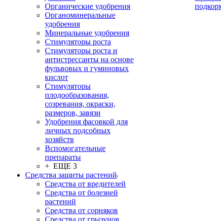
Органические удобрения
подкор
Органоминеральные
удобрения
Минеральные удобрения
Стимуляторы роста
Стимуляторы роста и
антистрессанты на основе
фульвовых и гуминовых
кислот
Стимуляторы
плодообразования,
созревания, окраски,
размеров, завязи
Удобрения фасовкой для
личных подсобных
хозяйств
Вспомогательные
препараты
+ ЕЩЕ 3
Средства защиты растений
Средства от вредителей
Средства от болезней
растений
Средства от сорняков
Средства от грызунов