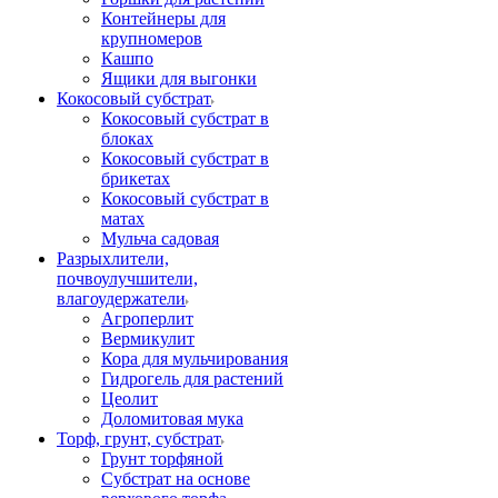
Контейнеры для
крупномеров
Кашпо
Ящики для выгонки
Кокосовый субстрат
Кокосовый субстрат в
блоках
Кокосовый субстрат в
брикетах
Кокосовый субстрат в
матах
Мульча садовая
Разрыхлители,
почвоулучшители,
влагоудержатели
Агроперлит
Вермикулит
Кора для мульчирования
Гидрогель для растений
Цеолит
Доломитовая мука
Торф, грунт, субстрат
Грунт торфяной
Субстрат на основе