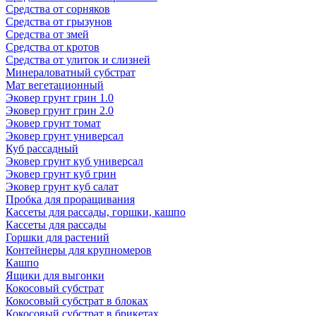
Средства от сорняков
Средства от грызунов
Средства от змей
Средства от кротов
Средства от улиток и слизней
Минераловатный субстрат
Мат вегетационный
Эковер грунт грин 1.0
Эковер грунт грин 2.0
Эковер грунт томат
Эковер грунт универсал
Куб рассадный
Эковер грунт куб универсал
Эковер грунт куб грин
Эковер грунт куб салат
Пробка для проращивания
Кассеты для рассады, горшки, кашпо
Кассеты для рассады
Горшки для растений
Контейнеры для крупномеров
Кашпо
Ящики для выгонки
Кокосовый субстрат
Кокосовый субстрат в блоках
Кокосовый субстрат в брикетах