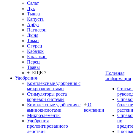
Салат
Лук
Тыква
Капуста
Арбуз
Патиссон
Дыня
Томат
Огурец
Кабачок
Баклажан
Перец
Травы
+ ЕЩЕ 7
Полезная
Удобрения
информация
Комплексные удобрения с
микроэлементами
Статьи
Стимуляторы роста
руково
корневой системы
Справо
Комплексные удобрения с
О
болезн
аминокислотами
компании
растен
Микроэлементы
Справо
Удобрения
по
пролонгированного
вредит
действия
Прогр