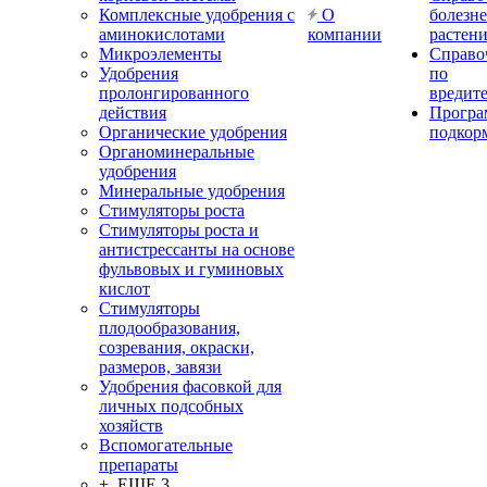
Комплексные удобрения с
О
болезн
аминокислотами
компании
растен
Микроэлементы
Справо
Удобрения
по
пролонгированного
вредит
действия
Прогр
Органические удобрения
подкор
Органоминеральные
удобрения
Минеральные удобрения
Стимуляторы роста
Стимуляторы роста и
антистрессанты на основе
фульвовых и гуминовых
кислот
Стимуляторы
плодообразования,
созревания, окраски,
размеров, завязи
Удобрения фасовкой для
личных подсобных
хозяйств
Вспомогательные
препараты
+ ЕЩЕ 3