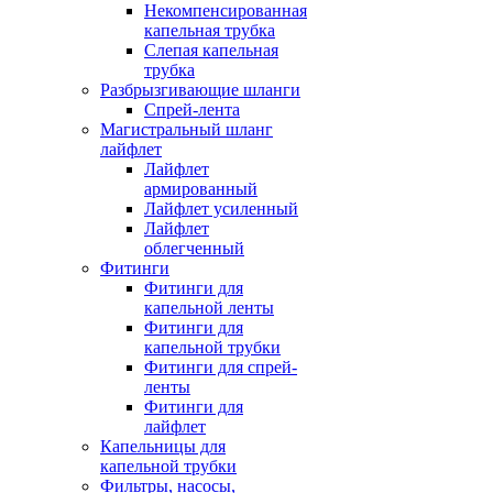
Некомпенсированная
капельная трубка
Слепая капельная
трубка
Разбрызгивающие шланги
Спрей-лента
Магистральный шланг
лайфлет
Лайфлет
армированный
Лайфлет усиленный
Лайфлет
облегченный
Фитинги
Фитинги для
капельной ленты
Фитинги для
капельной трубки
Фитинги для спрей-
ленты
Фитинги для
лайфлет
Капельницы для
капельной трубки
Фильтры, насосы,