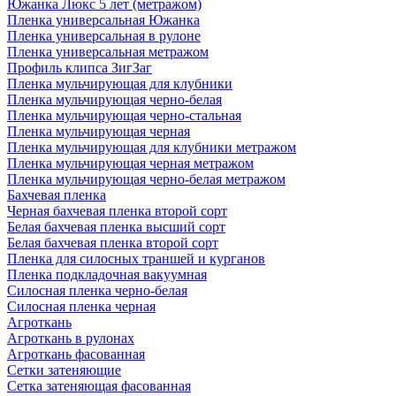
Южанка Люкс 5 лет (метражом)
Пленка универсальная Южанка
Пленка универсальная в рулоне
Пленка универсальная метражом
Профиль клипса ЗигЗаг
Пленка мульчирующая для клубники
Пленка мульчирующая черно-белая
Пленка мульчирующая черно-стальная
Пленка мульчирующая черная
Пленка мульчирующая для клубники метражом
Пленка мульчирующая черная метражом
Пленка мульчирующая черно-белая метражом
Бахчевая пленка
Черная бахчевая пленка второй сорт
Белая бахчевая пленка высший сорт
Белая бахчевая пленка второй сорт
Пленка для силосных траншей и курганов
Пленка подкладочная вакуумная
Силосная пленка черно-белая
Силосная пленка черная
Агроткань
Агроткань в рулонах
Агроткань фасованная
Сетки затеняющие
Сетка затеняющая фасованная