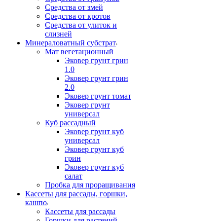
Средства от змей
Средства от кротов
Средства от улиток и
слизней
Минераловатный субстрат
Мат вегетационный
Эковер грунт грин
1.0
Эковер грунт грин
2.0
Эковер грунт томат
Эковер грунт
универсал
Куб рассадный
Эковер грунт куб
универсал
Эковер грунт куб
грин
Эковер грунт куб
салат
Пробка для проращивания
Кассеты для рассады, горшки,
кашпо
Кассеты для рассады
Горшки для растений